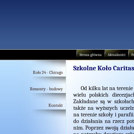
Strona główna
Aktualności
P
Szkolne Koło Carita
Koło 24 - Chicago
Od kilku lat na terenie 
Remonty - budowy
wielu polskich diecezja
Zakładane są w szkołac
Kontakt
także na wyższych uczeln
na terenie szkoły i parafi
do działania na rzecz p
nim. Poprzez swoją działa