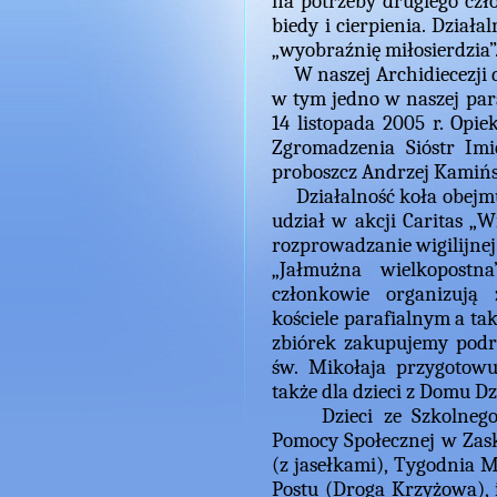
na potrzeby drugiego czł
biedy i cierpienia. Dział
„wyobraźnię miłosierdzia”
W naszej Archidiecezji dz
w tym jedno w naszej para
14 listopada 2005 r. Opie
Zgromadzenia Sióstr Imi
proboszcz Andrzej Kamińs
Działalność koła obejmuj
udział w akcji Caritas „W
rozprowadzanie wigilijnej
„Jałmużna wielkopostn
członkowie organizują
kościele parafialnym a ta
zbiórek zakupujemy podręc
św. Mikołaja przygotowu
także dla dzieci z Domu 
Dzieci ze Szkolnego K
Pomocy Społecznej w Zask
(z jasełkami), Tygodnia M
Postu (Droga Krzyżowa), 