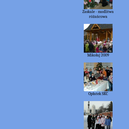
Zaskale - modlitwa
różańcowa
Mikołaj 2009
Opłatek SKC