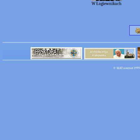
W Łagiewnikach
©
MATinternet
1999