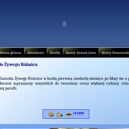
Strona główna
Aktualności
Parafia
Siostry Imienia Jezus
Siostry Pasterzanki
ło Żywego Różańca
anka Żywego Różańca w każdą pierwszą niedzielę miesięca po Mszy św. o go
decznie zapraszamy wszystkich do tworzenia coraz większej rodziny róż
zej parafii.
114393