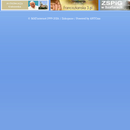
©
MATinternet
1999-2026 /
Zakopane
/ Powered by ANTCms