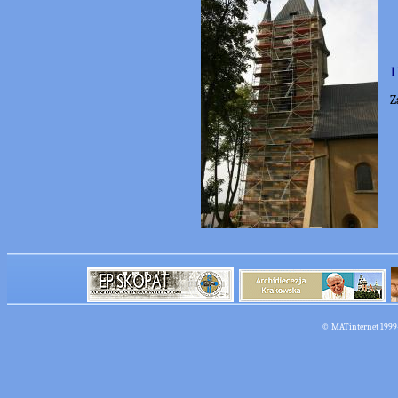
1
Z
©
MATinternet
1999