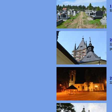
1
R
2
Z
p
2
Z