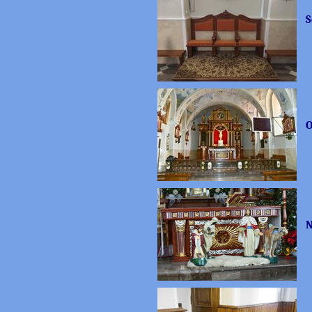
S
O
N