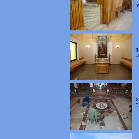
W
1
B
S
R