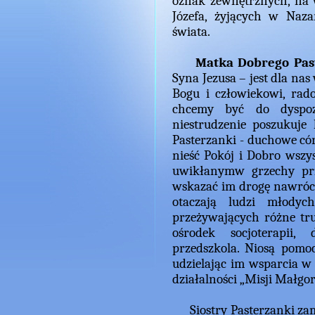
oznak zewnętrznych, na w
Józefa, żyjących w Naz
świata.
Matka Dobrego Past
Syna Jezusa – jest dla na
Bogu i człowiekowi, rad
chcemy być do dyspozy
niestrudzenie poszukuje 
Pasterzanki - duchowe cór
nieść Pokój i Dobro wszy
uwikłanymw grzechy prz
wskazać im drogę nawróce
otaczają ludzi młodych
przeżywających różne tr
ośrodek socjoterapii, 
przedszkola. Niosą pomo
udzielając im wsparcia 
działalności „Misji Małgor
Siostry Pasterzanki zami