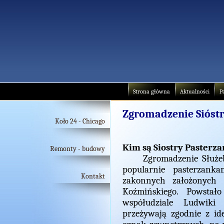
Strona główna
Aktualności
P
Zgromadzenie Sióstr
Koło 24 - Chicago
Kim są Siostry Pasterza
Remonty - budowy
Zgromadzenie Służebni
popularnie pasterzank
Kontakt
zakonnych założonych 
Koźmińskiego. Powstał
współudziale Ludwiki
przeżywają zgodnie z id