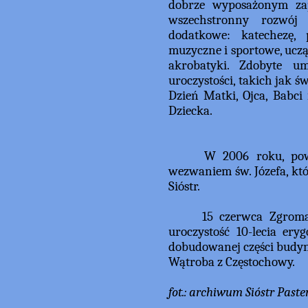
dobrze wyposażonym zap
wszechstronny rozwój 
dodatkowe: katechezę, p
muzyczne i sportowe, uczą 
akrobatyki. Zdobyte um
uroczystości, takich jak ś
Dzień Matki, Ojca, Babci 
Dziecka.
W 2006 roku, powsta
wezwaniem św. Józefa, kt
Sióstr.
15 czerwca Zgromadze
uroczystość 10-lecia er
dobudowanej części budynk
Wątroba z Częstochowy.
fot.: archiwum Sióstr Past