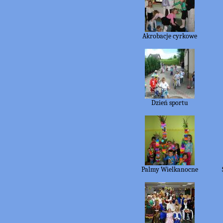
Akrobacje cyrkowe
Dzień sportu
Palmy Wielkanocne