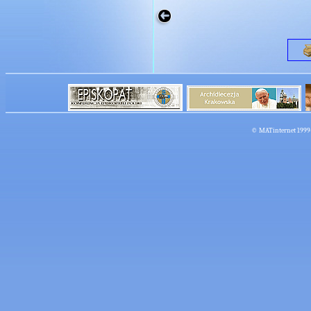
©
MATinternet
1999