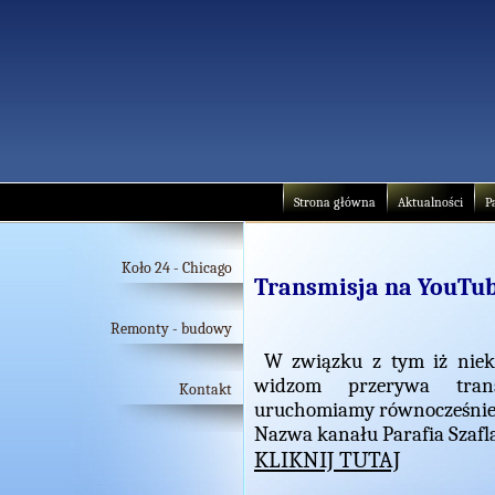
Strona główna
Aktualności
P
Koło 24 - Chicago
Transmisja na YouTu
Remonty - budowy
W związku z tym iż niek
widzom przerywa trans
Kontakt
uruchomiamy równocześnie 
Nazwa kanału Parafia Szafl
KLIKNIJ TUTAJ