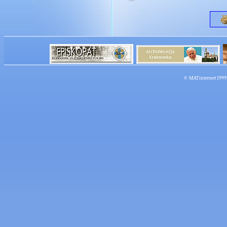
©
MATinternet
1999