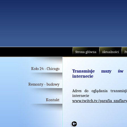
Strona główna
Aktualności
P
Koło 24 - Chicago
Transmisje mszy ś
internecie
Remonty - budowy
Adres do oglądania transmis
internecie
Kontakt
www.twitch.tv/parafia_szaflar